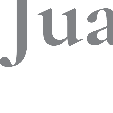
co
Ju