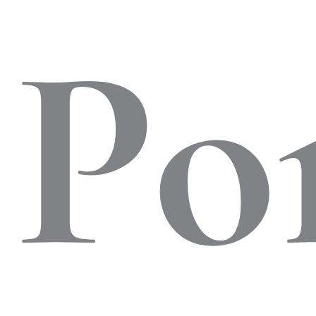
al
Po