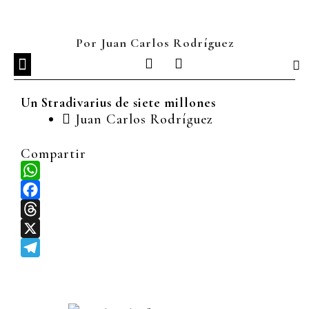
Ir
al
contenido
Por Juan Carlos Rodríguez
I
L
n
i
s
n
Un Stradivarius de siete millones
t
k
a
e
Juan Carlos Rodríguez
g
d
r
i
Compartir
a
n
m
WhatsApp
Facebook
Threads
X
Telegram