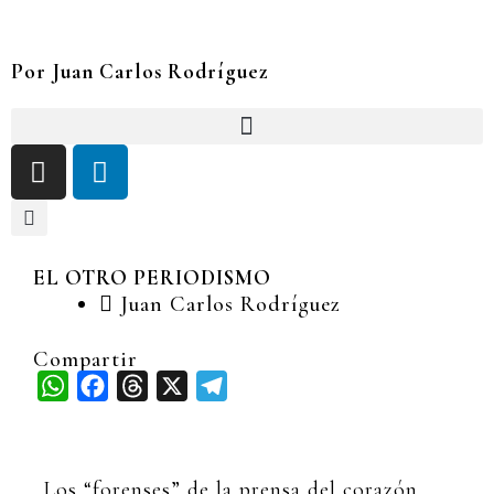
Ir
al
contenido
Por Juan Carlos Rodríguez
I
L
n
i
s
n
t
k
a
e
EL OTRO PERIODISMO
g
d
Juan Carlos Rodríguez
r
i
a
n
Compartir
m
WhatsApp
Facebook
Threads
X
Telegram
Los “forenses” de la prensa del corazón