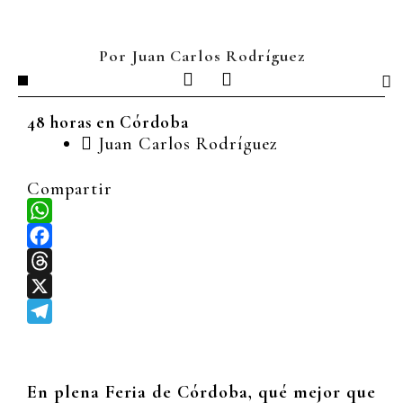
Ir
al
contenido
Por Juan Carlos Rodríguez
I
L
n
i
s
n
48 horas en Córdoba
t
k
Juan Carlos Rodríguez
a
e
g
d
r
i
Compartir
a
n
m
WhatsApp
Facebook
Threads
X
Telegram
En plena Feria de Córdoba, qué mejor que