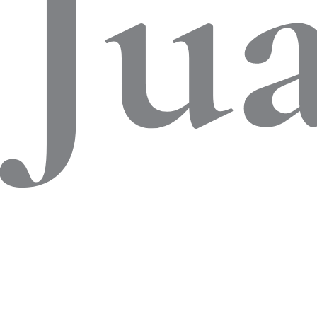
co
Ju