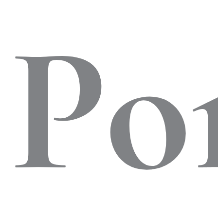
al
Po