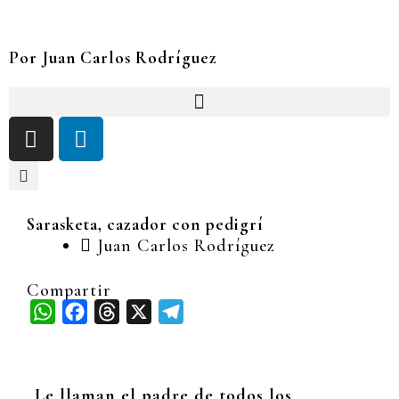
Ir
al
contenido
Por Juan Carlos Rodríguez
I
L
n
i
s
n
t
k
a
e
Sarasketa, cazador con pedigrí
g
d
Juan Carlos Rodríguez
r
i
a
n
Compartir
m
WhatsApp
Facebook
Threads
X
Telegram
Le llaman el padre de todos los