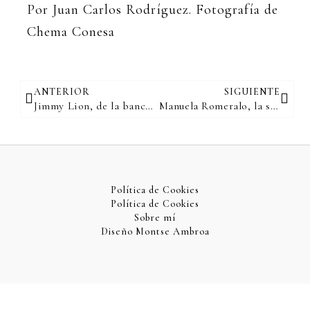
Por Juan Carlos Rodríguez. Fotografía de
Chema Conesa
Ant
Sigu
ANTERIOR
SIGUIENTE
Jimmy Lion, de la banca a los calcetines
Manuela Romeralo, la sumiller total
Política de Cookies
Política de Cookies
Sobre mí
Diseño Montse Ambroa