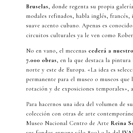
Bruselas
, donde regenta su propia galer
modales refinados, habla inglés, francés,
suave acento cubano. Apenas es conocido
circuitos culturales ya le ven como Robe
No en vano, el mecenas
cederá a nuestro
7.000 obras
, en la que destaca la pintur
norte y este de Europa. «La idea es selec
permanente para el museo o museos que l
rotación y de exposiciones temporales», a
Para hacernos una idea del volumen de s
colección con otras de arte contemporán
Museo Nacional Centro de Arte
Reina S
sus fondos expone sólo 800) o la del
IV