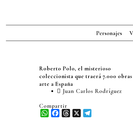
Ir
al
contenido
Personajes
V
Roberto Polo, el misterioso
coleccionista que traerá 7.000 obras
arte a España
Juan Carlos Rodríguez
Compartir
WhatsApp
Facebook
Threads
X
Telegram