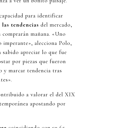
za a ver un bonito paisaje.
capacidad para identificar
 las tendencias
del mercado,
os comprarán mañana. «Uno
 imperante», alecciona Polo,
 sabido apreciar lo que fue
ostar por piezas que fueron
o y marcar tendencia tras
tes».
ntribuido a valorar el del XIX
ontemporánea apostando por
ere
coincidiendo con su 65