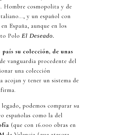
ía. Hombre cosmopolita y de
 italiano…, y un español con
 en España, aunque en los
rto Polo
El Deseado.
 país su colección, de unas
a de vanguardia procedente del
cionar una colección
a acojan y tener un sistema de
firma.
u legado, podemos comparar su
eo españolas como la del
ofía
(que con 16.000 obras en
AM
de Valencia (que atesora