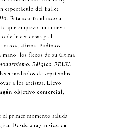
n espectáculo del Ballet
llo.
Está acostumbrado a
ento que empiezo una nueva
seo de hacer cosas y el
e vivo», afirma. Pudimos
 mano, los flecos de su última
tmodernismo
.
Bélgica-EEUU
,
las a mediados de septiembre.
yar a los artistas.
Llevo
ingún objetivo comercial
,
de el primer momento saluda
gica.
Desde 2007 reside en