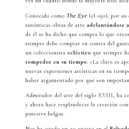
vea un cuadro donde la mayoría sólo alcan
Conocido como
The Eye
(el ojo), por su 
auténticas obras de arte
adelantándose a
de él se ha dicho que compra lo que otr
siempre debe comprar en contra del gusto
un coleccionista
ecléctico
que siempre ha
rompedor en su tiempo
. «La clave es ap
nuevas expresiones artísticas en su tiemp
haber argumentado por qué son importan
Admirador del arte del siglo XVIII, ha co
y ahora hace resplandecer la creación c
pintores belgas.
Nos ha citado un 20 agosto en el
Belved