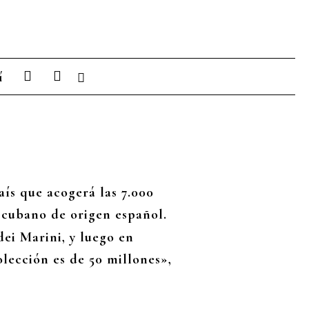
I
L
í
n
i
s
n
t
k
a
e
g
d
r
i
a
n
m
aís que acogerá las 7.000
 cubano de origen español.
ei Marini, y luego en
olección es de 50 millones»,