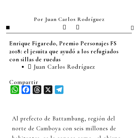
Ir
al
contenido
Por Juan Carlos Rodríguez
I
L
n
i
s
n
Enrique Figaredo, Premio Personajes FS
t
k
a
e
2018: el jesuita que ayudó a los refugiados
g
d
con sillas de ruedas
r
i
Juan Carlos Rodríguez
a
n
m
Compartir
WhatsApp
Facebook
Threads
X
Telegram
Al prefecto de Battambang, región del
norte de Camboya con seis millones de