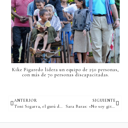
Kike Figaredo lidera un equipo de 250 personas,
con más de 70 personas discapacitadas.
Ant
Sigu
ANTERIOR
SIGUIENTE
Toni Segarra, el gurú de la publicidad en España redecora su vida a los 56 años
Sara Baras: «No soy gitana, pero llevo el flamenco dentro»