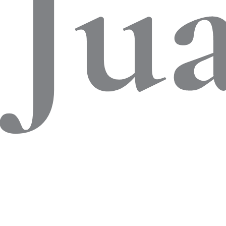
co
Ju