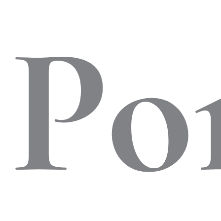
al
Po