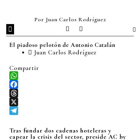
Ir
al
contenido
Por Juan Carlos Rodríguez
I
L
n
i
s
n
El piadoso pelotón de Antonio Catalán
t
k
Juan Carlos Rodríguez
a
e
g
d
r
i
Compartir
a
n
m
WhatsApp
Facebook
Threads
X
Telegram
Tras fundar dos cadenas hoteleras y
capear la crisis del sector, preside AC by