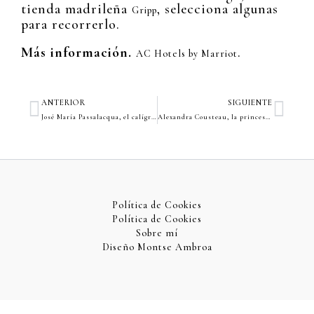
tienda madrileña
, selecciona algunas
Gripp
para recorrerlo.
Más información.
.
AC Hotels by Marriot
Ant
Sigu
ANTERIOR
SIGUIENTE
José María Passalacqua, el calígrafo de oro
Alexandra Cousteau, la princesa sirena
Política de Cookies
Política de Cookies
Sobre mí
Diseño Montse Ambroa