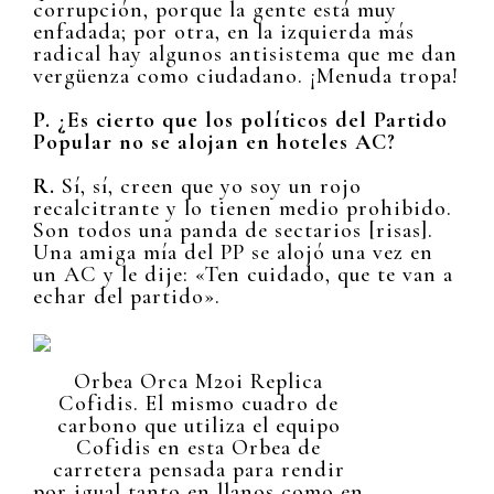
corrupción, porque la gente está muy
enfadada; por otra, en la izquierda más
radical hay algunos antisistema que me dan
vergüenza como ciudadano. ¡Menuda tropa!
P. ¿Es cierto que los políticos del Partido
Popular no se alojan en hoteles AC?
R.
Sí, sí, creen que yo soy un rojo
recalcitrante y lo tienen medio prohibido.
Son todos una panda de sectarios [risas].
Una amiga mía del PP se alojó una vez en
un AC y le dije: «Ten cuidado, que te van a
echar del partido».
Orbea Orca M20i Replica
Cofidis. El mismo cuadro de
carbono que utiliza el equipo
Cofidis en esta Orbea de
carretera pensada para rendir
por igual tanto en llanos como en