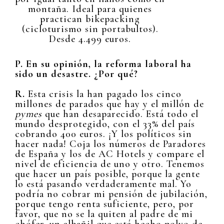
montaña. Ideal para quienes
practican bikepacking
(cicloturismo sin portabultos).
Desde 4.499 euros.
P. En su opinión, la reforma laboral ha
sido un desastre. ¿Por qué?
R.
Esta crisis la han pagado los cinco
millones de parados que hay y el millón de
pymes
que han desaparecido. Está todo el
mundo desprotegido, con el 33% del país
cobrando 400 euros. ¡Y los políticos sin
hacer nada! Coja los números de Paradores
de España y los de AC Hotels y compare el
nivel de eficiencia de uno y otro. Tenemos
que hacer un país posible, porque la gente
lo está pasando verdaderamente mal. Yo
podría no cobrar mi pensión de jubilación,
porque tengo renta suficiente, pero, por
favor, que no se la quiten al padre de mi
chófer, un albañil que está hecho polvo de