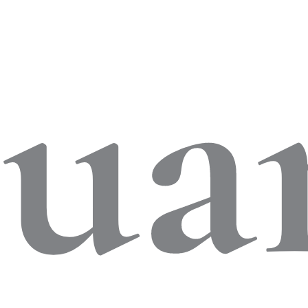
nte
Jua