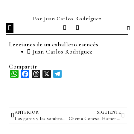
Ir
al
contenido
Por Juan Carlos Rodríguez
I
L
n
i
s
n
Lecciones de un caballero escocés
t
k
a
e
Juan Carlos Rodríguez
g
d
r
i
Compartir
a
n
WhatsApp
Facebook
Threads
X
Telegram
m
Ant
Sigu
ANTERIOR
SIGUIENTE
Los gozos y las sombras de Lita Trujillo
Chema Conesa. Homenaje a un gran fotógrafo