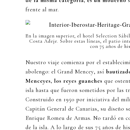
de la misma categoría, es un moderno
s
frente al mar.
En la imagen superior, el hotel Selection Sábi
Costa Adeje. Sobre estas líneas, el patio i
con 75 años de his
Nuestro viaje comienza por el establecim
abolengo: el Grand Mencey, así
bautizad
Menceyes, los reyes guanches
que ostent
isla hasta que fueron sometidos por las t
Construido en 1950 por iniciativa del mi
Capitán General de Canarias, su diseño s
Enrique Romeu de Armas. No tardó en con
de la isla. A lo largo de sus 75 años de h