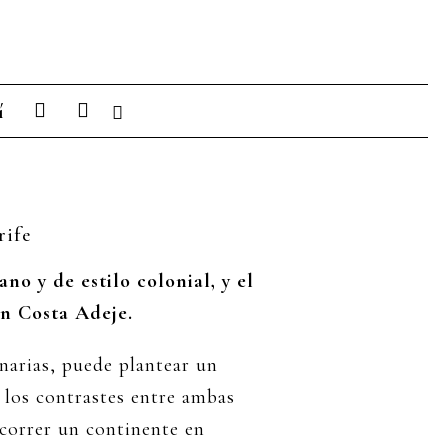
I
L
í
n
i
s
n
t
k
a
e
g
d
r
i
a
n
m
no y de estilo colonial, y el
en Costa Adeje.
anarias, puede plantear un
 los contrastes entre ambas
ecorrer un continente en