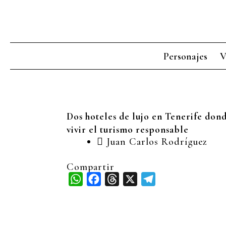
Ir
al
contenido
Personajes
V
Dos hoteles de lujo en Tenerife don
vivir el turismo responsable
Juan Carlos Rodríguez
Compartir
WhatsApp
Facebook
Threads
X
Telegram