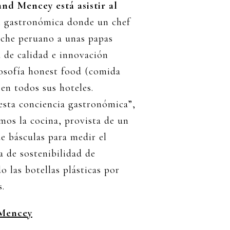
and Mencey está asistir al
n gastronómica donde un chef
viche peruano a unas papas
a de calidad e innovación
losofía honest food (comida
en todos sus hoteles.
esta conciencia gastronómica”,
mos la cocina, provista de un
de básculas para medir el
ca de sostenibilidad de
do las botellas plásticas por
s.
 Mencey